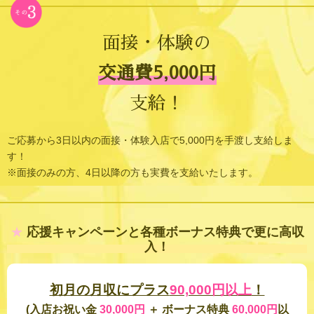
面接・体験の
交通費5,000円
支給！
ご応募から3日以内の面接・体験入店で5,000円を手渡し支給しま
す！
※面接のみの方、4日以降の方も実費を支給いたします。
★
応援キャンペーンと各種ボーナス特典で更に高収
入！
初月の月収にプラス
90,000円以上
！
(入店お祝い金
30,000円
＋
ボーナス特典
60,000円
以