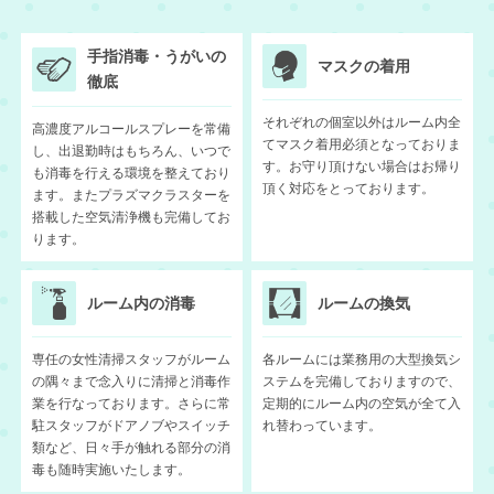
手指消毒・うがいの
マスクの着用
徹底
それぞれの個室以外はルーム内全
高濃度アルコールスプレーを常備
てマスク着用必須となっておりま
し、出退勤時はもちろん、いつで
す。お守り頂けない場合はお帰り
も消毒を行える環境を整えており
頂く対応をとっております。
ます。またプラズマクラスターを
搭載した空気清浄機も完備してお
ります。
ルーム内の消毒
ルームの換気
専任の女性清掃スタッフがルーム
各ルームには業務用の大型換気シ
の隅々まで念入りに清掃と消毒作
ステムを完備しておりますので、
業を行なっております。さらに常
定期的にルーム内の空気が全て入
駐スタッフがドアノブやスイッチ
れ替わっています。
類など、日々手が触れる部分の消
毒も随時実施いたします。