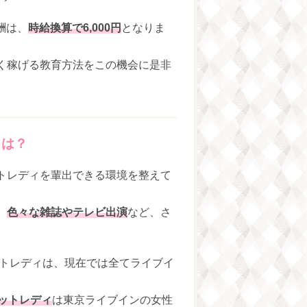
酬は、
時給換算で6,000円
となりま
く稼げる教育方法をこの機会に是非
とは？
トレディを輩出できる環境を整えて
、
色々な雑誌やテレビ出演
など、さ
ットレディは、現在では全てライブイ
チャットレディ
は東京ライブインの女性