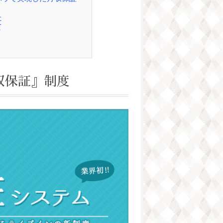
た
て
収保証』制度