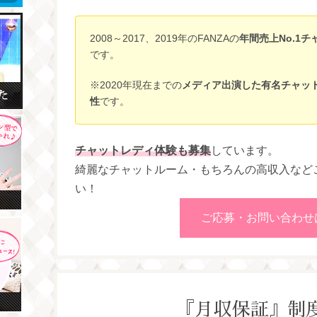
2008～2017、2019年のFANZAの
年間売上No.1
です。
※2020年現在までの
メディア出演した有名チャッ
性
です。
チャットレディ体験も募集
しています。
綺麗なチャットルーム・もちろんの高収入など
い！
ご応募・お問い合わせ
『月収保証』制