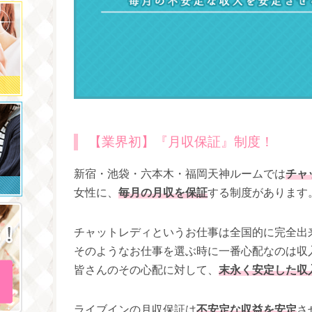
【業界初】『月収保証』制度！
新宿・池袋・六本木・福岡天神ルームでは
チャ
女性に、
毎月の月収を保証
する制度があります
チャットレディというお仕事は全国的に完全出
そのようなお仕事を選ぶ時に一番心配なのは収
皆さんのその心配に対して、
末永く安定した収
ライブインの月収保証は
不安定な収益を安定
さ