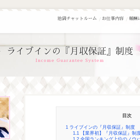
池袋チャットルーム
お仕事内容
報酬
ライブインの『月収保証』制度
Income Guarantee System
目次
1
ライブインの『月収保証』制度
1.1
【業界初】『月収保証』制
1.2
全国ランキング上位のノウ