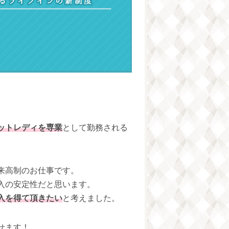
ットレディを専業
として勤務される
。
来高制のお仕事です。
入の安定性だと思います。
入を得て頂きたい
と考えました。
せます！