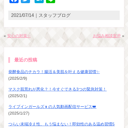
2021/07/14｜スタッフブログ
«
安心の対策✨
お悩み相談室💭
»
最近の投稿
発酵食品のチカラ！腸活＆美肌を叶える健康習慣✨
(2025/2/9)
マスク肌荒れが悪化？！今すぐできる3つの緊急対策！
(2025/2/1)
ライブインガールズ👧の人気動画配信サービス👑
(2025/1/27)
つらい末端冷え性、もう悩まない！即効性のある温め習慣5