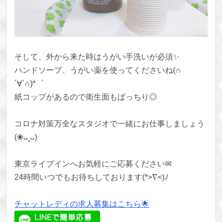
そして、外から来た時はうがい手洗いが必須✨
ハンドソープ、うがい薬を使ってくださいね(∩
´∀`∩)*゜
紙コップがあるので衛生面もばっちり◎
コロナ対策万全なスタジオで一緒にお仕事しましょう
(❀ᴗˬᴗ)
東京ライブインへお気軽にご応募ください✉
24時間いつでもお待ちしております(*>∇<)ﾉ
チャットレディの求人募集はこちら🌟