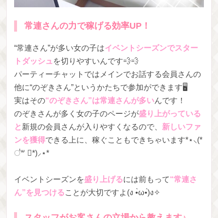
常連さんの力で稼げる効率UP！
“常連さん”が多い女の子は
イベントシーズンでスター
トダッシュ
を切りやすいんです💨💨
パーティーチャットではメインでお話する会員さんの
他に“のぞきさん”というかたちで参加ができます🖥
実はその
“のぞきさん”は常連さんが多い
んです！
のぞきさんが多く女の子のページが
盛り上がっている
と
新規の会員さんが入りやすくなるので、
新しいファ
ンを獲得
できる上に、稼ぐこともできちゃいます*⋆⸜(*
॑꒳ ॑*)⸝⋆*
イベントシーズンを
盛り上げる
には前もって
“常連さ
ん”を見つける
ことが大切ですよ(ง •̀ω•́)ง✧
スタッフがお客さんの立場から教えます♪