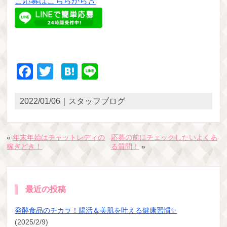
ご応募はこちらから🎶
Facebook
Twitter
Hatena
Line
2022/01/06｜スタッフブログ
«
年末年始はチャットレディの
応募の前にチェックしたいよくあ
稼ぎどき！
る質問！
»
最近の投稿
発酵食品のチカラ！腸活＆美肌を叶える健康習慣✨
(2025/2/9)