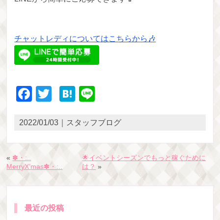
チャットレディについてはこちらから🎶
Facebook
Twitter
Hatena
Line
2022/01/03｜スタッフブログ
«
✽・:..
🌟イベントシーズンでもっと稼ぐために
MerryX’mas✽・:..
は？
»
最近の投稿