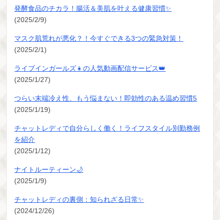
発酵食品のチカラ！腸活＆美肌を叶える健康習慣✨
(2025/2/9)
マスク肌荒れが悪化？！今すぐできる3つの緊急対策！
(2025/2/1)
ライブインガールズ👧の人気動画配信サービス👑
(2025/1/27)
つらい末端冷え性、もう悩まない！即効性のある温め習慣5
(2025/1/19)
チャットレディで自分らしく働く！ライフスタイル別勤務例
を紹介
(2025/1/12)
ナイトルーティーン🌙
(2025/1/9)
チャットレディの裏側：知られざる日常✨
(2024/12/26)