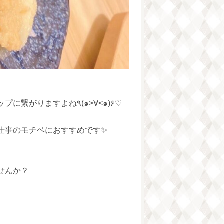
お仕事先での美味しいご飯はモチベーションアップに繋がりますよね٩(๑>∀<๑)۶♡
仕事のモチベにおすすめです✨
せんか？