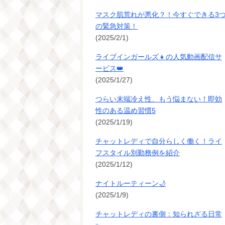
マスク肌荒れが悪化？！今すぐできる3
の緊急対策！
(2025/2/1)
ライブインガールズ👧の人気動画配信サ
ービス👑
(2025/1/27)
つらい末端冷え性、もう悩まない！即効
性のある温め習慣5
(2025/1/19)
チャットレディで自分らしく働く！ライ
フスタイル別勤務例を紹介
(2025/1/12)
ナイトルーティーン🌙
(2025/1/9)
チャットレディの裏側：知られざる日常