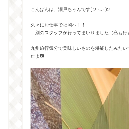
つ
こんばんは、瀬戸ちゃんです( ੭ ･ᴗ･ )੭
久々にお仕事で福岡へ！！
…別のスタッフが行ってまいりました（私も行
九州旅行気分で美味しいものを堪能したみたい
たよ📷