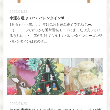
2020/01/22
幸運を運ぶ（!?）バレンタイン💗
1月ももう下旬。。。年始気分も完全終了ですね (´;ω;
｀)・・・ってすっかり通常運転モードにまったり浸ってい
るうちに・・・気が付けばもうすぐバレンタインシーズン💛
バレンタインは女の子...
2020/01/20