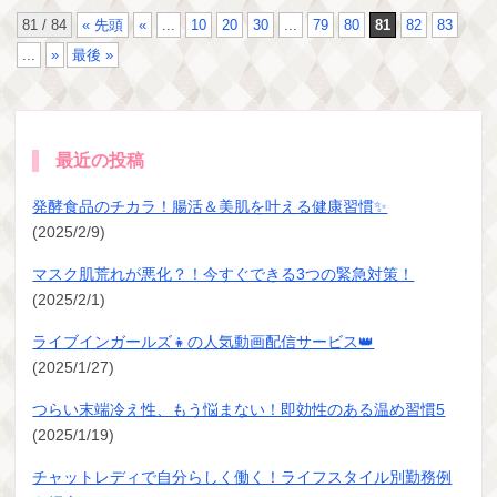
81 / 84
« 先頭
«
...
10
20
30
...
79
80
81
82
83
...
»
最後 »
最近の投稿
発酵食品のチカラ！腸活＆美肌を叶える健康習慣✨
(2025/2/9)
マスク肌荒れが悪化？！今すぐできる3つの緊急対策！
(2025/2/1)
ライブインガールズ👧の人気動画配信サービス👑
(2025/1/27)
つらい末端冷え性、もう悩まない！即効性のある温め習慣5
(2025/1/19)
チャットレディで自分らしく働く！ライフスタイル別勤務例