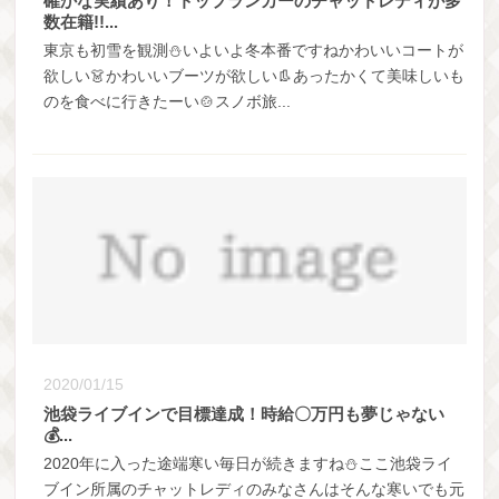
確かな実績あり！トップランカーのチャットレディが多
数在籍!!...
東京も初雪を観測⛄いよいよ冬本番ですねかわいいコートが
欲しい👗かわいいブーツが欲しい👢あったかくて美味しいも
のを食べに行きたーい🍲スノボ旅...
2020/01/15
池袋ライブインで目標達成！時給〇万円も夢じゃない
💰...
2020年に入った途端寒い毎日が続きますね⛄ここ池袋ライ
ブイン所属のチャットレディのみなさんはそんな寒いでも元