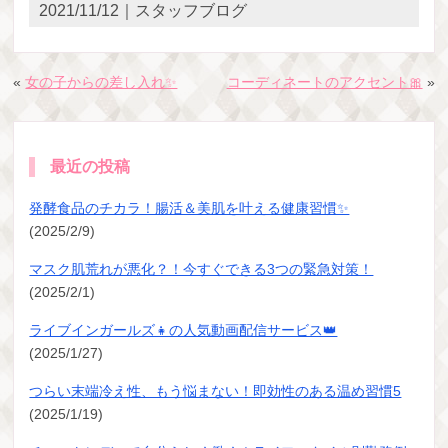
2021/11/12｜スタッフブログ
«
女の子からの差し入れ✨
コーディネートのアクセント🎀
»
最近の投稿
発酵食品のチカラ！腸活＆美肌を叶える健康習慣✨
(2025/2/9)
マスク肌荒れが悪化？！今すぐできる3つの緊急対策！
(2025/2/1)
ライブインガールズ👧の人気動画配信サービス👑
(2025/1/27)
つらい末端冷え性、もう悩まない！即効性のある温め習慣5
(2025/1/19)