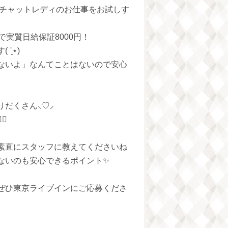
りチャットレディのお仕事をお試しす
実質日給保証8000円！
̮⋆)
ないよ」なんてことはないので安心
さん‪⸜♡⸝‍‬
♀️
素直にスタッフに教えてくださいね
ないのも安心できるポイント✨
ぜひ東京ライブインにご応募くださ