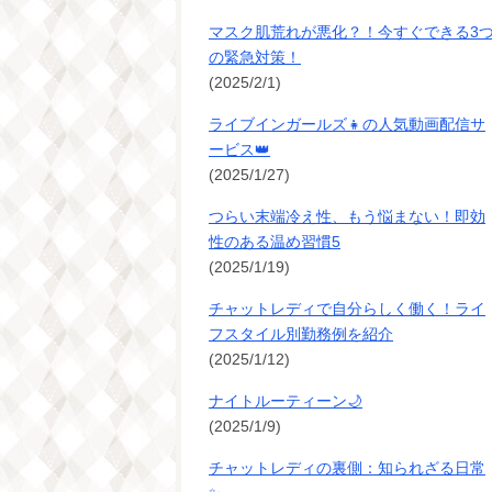
マスク肌荒れが悪化？！今すぐできる3
の緊急対策！
(2025/2/1)
ライブインガールズ👧の人気動画配信サ
ービス👑
(2025/1/27)
つらい末端冷え性、もう悩まない！即効
性のある温め習慣5
(2025/1/19)
チャットレディで自分らしく働く！ライ
フスタイル別勤務例を紹介
(2025/1/12)
ナイトルーティーン🌙
(2025/1/9)
チャットレディの裏側：知られざる日常