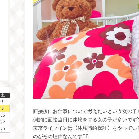
土
1
8
面接後にお仕事について考えたいという女の子
15
倒的に面接当日に体験をする女の子が多いです
22
東京ライブインは【体験時給保証】をやってい
29
のがその理由なんです♡⃛