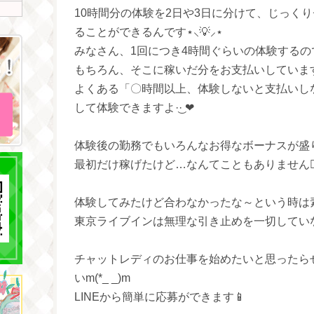
10時間分の体験を2日や3日に分けて、じっく
ることができるんです⋆⸜💡⸝⋆
みなさん、1回につき4時間ぐらいの体験するので
もちろん、そこに稼いだ分をお支払いしています( ¨
よくある「〇時間以上、体験しないと支払いし
して体験できますよ‪·͜· ❤︎‬
体験後の勤務でもいろんなお得なボーナスが盛りだく
最初だけ稼げたけど…なんてこともありません🙅‍
体験してみたけど合わなかったな～という時は
東京ライブインは無理な引き止めを一切してい
チャットレディのお仕事を始めたいと思ったら
いm(*_ _)m
LINEから簡単に応募ができます📱