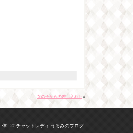
女の子からの差し入れ✨
»
・体
チャットレディ うるみのブログ