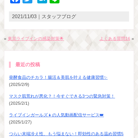
2021/11/03｜スタッフブログ
«
東京ライブインの感染対策🌟
よくある質問16
»
最近の投稿
発酵食品のチカラ！腸活＆美肌を叶える健康習慣✨
(2025/2/9)
マスク肌荒れが悪化？！今すぐできる3つの緊急対策！
(2025/2/1)
ライブインガールズ👧の人気動画配信サービス👑
(2025/1/27)
つらい末端冷え性、もう悩まない！即効性のある温め習慣5