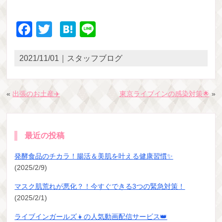
Facebook
Twitter
Hatena
Line
2021/11/01｜スタッフブログ
«
出張のお土産✈️
東京ライブインの感染対策🌟
»
最近の投稿
発酵食品のチカラ！腸活＆美肌を叶える健康習慣✨
(2025/2/9)
マスク肌荒れが悪化？！今すぐできる3つの緊急対策！
(2025/2/1)
ライブインガールズ👧の人気動画配信サービス👑