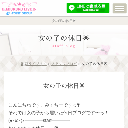
女の子の休日🌟
女の子の休日🌟
staff-blog
池袋ライブイン
>
スタッフブログ
> 女の子の休日🌟
女の子の休日🌟
こんにちわです、みくちーですっ❣️
それでは女の子から届いた休日ブログです〜っ！
(●･ω･)ﾉ————start————