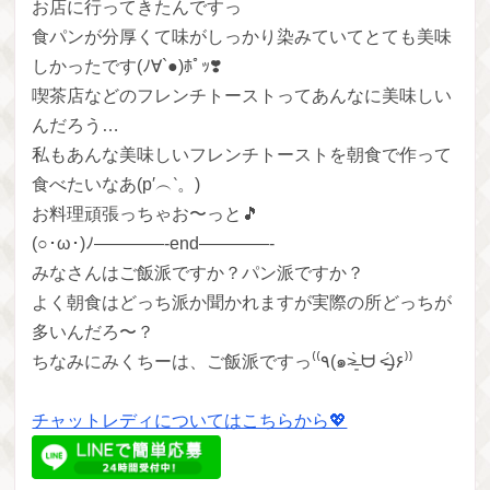
お店に行ってきたんですっ
食パンが分厚くて味がしっかり染みていてとても美味
しかったです(ﾉ∀`●)ﾎﾟｯ❣️
喫茶店などのフレンチトーストってあんなに美味しい
んだろう…
私もあんな美味しいフレンチトーストを朝食で作って
食べたいなあ(p′︵‵。)
お料理頑張っちゃお〜っと🎵
(○･ω･)ﾉ————-end————-
みなさんはご飯派ですか？パン派ですか？
よく朝食はどっち派か聞かれますが実際の所どっちが
多いんだろ〜？
ちなみにみくちーは、ご飯派ですっ⁽⁽٩(๑˃̶͈̀ ᗨ ˂̶͈́)۶⁾⁾
チャットレディについてはこちらから💖