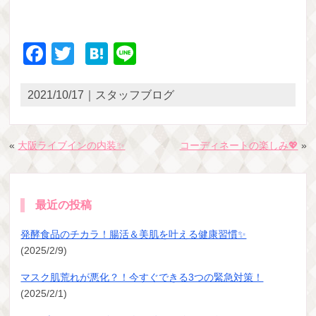
Facebook
Twitter
Hatena
Line
2021/10/17｜スタッフブログ
«
大阪ライブインの内装✨
コーディネートの楽しみ💖
»
最近の投稿
発酵食品のチカラ！腸活＆美肌を叶える健康習慣✨
(2025/2/9)
マスク肌荒れが悪化？！今すぐできる3つの緊急対策！
(2025/2/1)