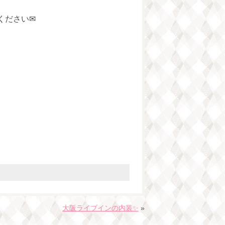
ください✉
大阪ライブインの内装✨
»