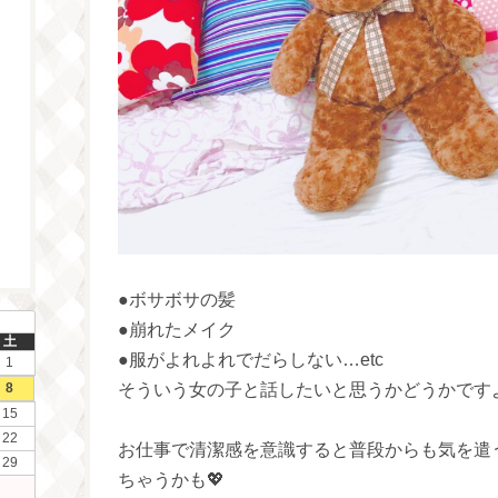
●ボサボサの髪
●崩れたメイク
土
●服がよれよれでだらしない…etc
1
8
そういう女の子と話したいと思うかどうかですよね( 
15
22
お仕事で清潔感を意識すると普段からも気を遣
29
ちゃうかも💖