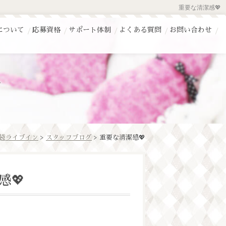
重要な清潔感💖
について
応募資格
サポート体制
よくある質問
お問い合わせ
袋ライブイン
>
スタッフブログ
> 重要な清潔感💖
感💖