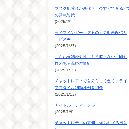
マスク肌荒れが悪化？！今すぐできる3
の緊急対策！
(2025/2/1)
ライブインガールズ👧の人気動画配信サ
ービス👑
(2025/1/27)
つらい末端冷え性、もう悩まない！即効
性のある温め習慣5
(2025/1/19)
チャットレディで自分らしく働く！ライ
フスタイル別勤務例を紹介
(2025/1/12)
ナイトルーティーン🌙
(2025/1/9)
チャットレディの裏側：知られざる日常