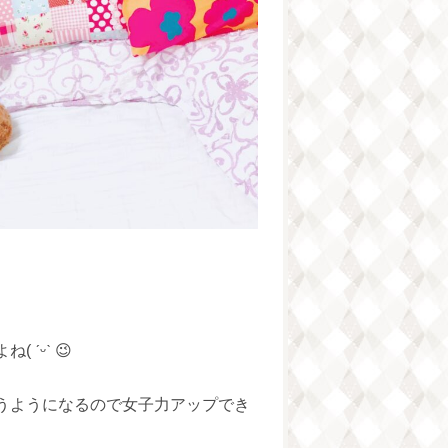
ˊᵕˋ 😉
うようになるので女子力アップでき