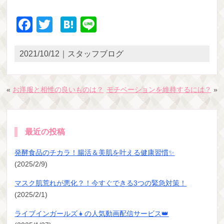
Facebook
Twitter
Hatena
Line
2021/10/12｜スタッフブログ
«
お洋服と相性の良いものは？
モチベーションを維持するには？
»
最近の投稿
発酵食品のチカラ！腸活＆美肌を叶える健康習慣✨
(2025/2/9)
マスク肌荒れが悪化？！今すぐできる3つの緊急対策！
(2025/2/1)
ライブインガールズ👧の人気動画配信サービス👑