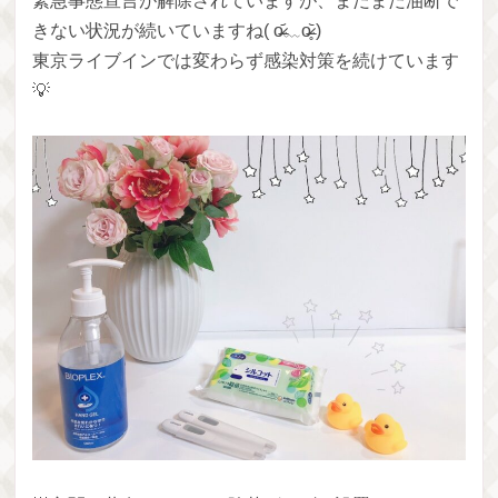
緊急事態宣言が解除されていますが、まだまだ油断で
きない状況が続いていますね( o̴̶̷᷄﹏o̴̶̷̥᷅ )
東京ライブインでは変わらず感染対策を続けています
💡