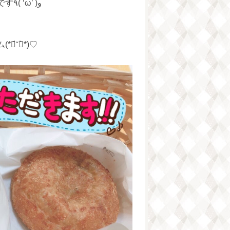
仕事場でモチベーション上げてる、瀬戸ちゃんです٩( ‘ω’ )و
˘ฅ̀*)♡