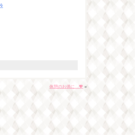

休憩のお供に…💖
»