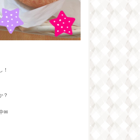
し！
か？
中✉