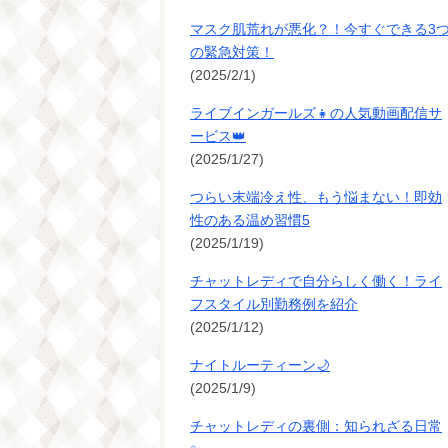
マスク肌荒れが悪化？！今すぐできる3
の緊急対策！
(2025/2/1)
ライブインガールズ👧の人気動画配信サ
ービス👑
(2025/1/27)
つらい末端冷え性、もう悩まない！即効
性のある温め習慣5
(2025/1/19)
チャットレディで自分らしく働く！ライ
フスタイル別勤務例を紹介
(2025/1/12)
ナイトルーティーン🌙
(2025/1/9)
チャットレディの裏側：知られざる日常