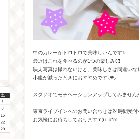
中のカレーがトロトロで美味しいんです✨
最近はこれを食べるのが1つの楽しみ🥰
映え写真は撮れないけど、美味しさは間違いな
小腹が減ったときにおすすめです⸜❤︎⸝‍
スタジオでモチベーションアップしてみません
土
1
8
東京ライブインへのお問い合わせは24時間受付
15
お気軽にお待ちしておりますm(u_u*m
22
29