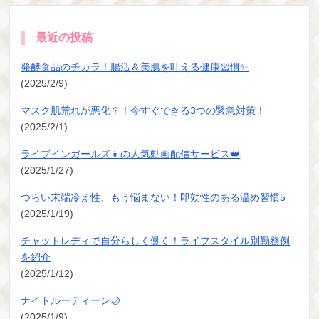
最近の投稿
発酵食品のチカラ！腸活＆美肌を叶える健康習慣✨
(2025/2/9)
マスク肌荒れが悪化？！今すぐできる3つの緊急対策！
(2025/2/1)
ライブインガールズ👧の人気動画配信サービス👑
(2025/1/27)
つらい末端冷え性、もう悩まない！即効性のある温め習慣5
(2025/1/19)
チャットレディで自分らしく働く！ライフスタイル別勤務例
を紹介
(2025/1/12)
ナイトルーティーン🌙
(2025/1/9)