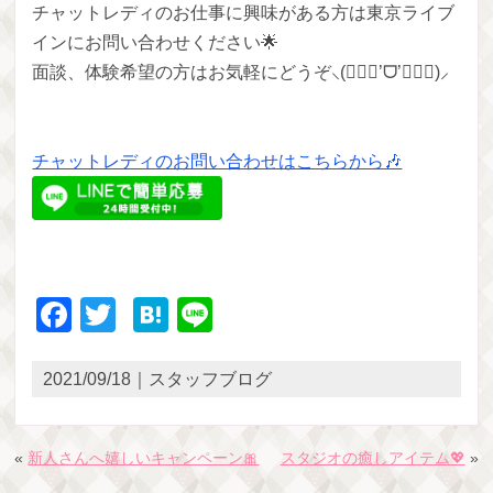
チャットレディのお仕事に興味がある方は東京ライブ
インにお問い合わせください🌟
面談、体験希望の方はお気軽にどうぞ⸜(๑⃙⃘’ᗜ’๑⃙⃘)⸝
チャットレディのお問い合わせはこちらから🎶
Facebook
Twitter
Hatena
Line
2021/09/18｜スタッフブログ
«
新人さんへ嬉しいキャンペーン🎀
スタジオの癒しアイテム💖
»