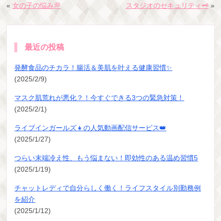
«
女の子の悩み💭
スタジオのセキュリティ🗝
»
最近の投稿
発酵食品のチカラ！腸活＆美肌を叶える健康習慣✨
(2025/2/9)
マスク肌荒れが悪化？！今すぐできる3つの緊急対策！
(2025/2/1)
ライブインガールズ👧の人気動画配信サービス👑
(2025/1/27)
つらい末端冷え性、もう悩まない！即効性のある温め習慣5
(2025/1/19)
チャットレディで自分らしく働く！ライフスタイル別勤務例
を紹介
(2025/1/12)