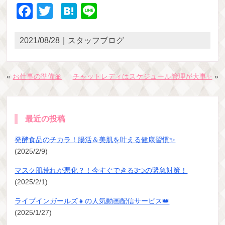
Facebook
Twitter
Hatena
Line
2021/08/28｜スタッフブログ
«
お仕事の準備🎀
チャットレディはスケジュール管理が大事✨
»
最近の投稿
発酵食品のチカラ！腸活＆美肌を叶える健康習慣✨
(2025/2/9)
マスク肌荒れが悪化？！今すぐできる3つの緊急対策！
(2025/2/1)
ライブインガールズ👧の人気動画配信サービス👑
(2025/1/27)