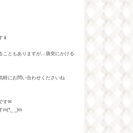
📱
ることもありますが…唐突にかける
気軽にお問い合わせくださいね
です✉
*_ _)m