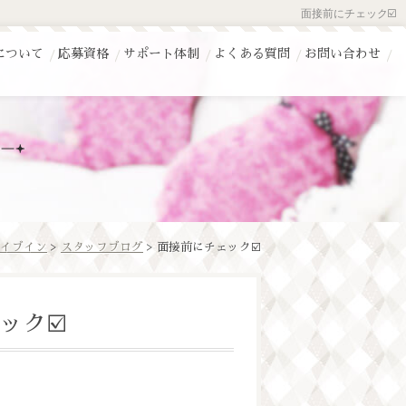
面接前にチェック☑️
について
応募資格
サポート体制
よくある質問
お問い合わせ
イブイン
>
スタッフブログ
> 面接前にチェック☑️
ック☑️