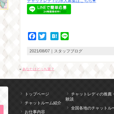
チャットレディの求人募集はこちら🌟
Facebook
Twitter
Hatena
Line
2021/08/07｜スタッフブログ
«
あなたはどっち派？
トップページ
チャットレディの推薦
験談
チャットルーム紹介
全国各地のチャットル
お仕事内容