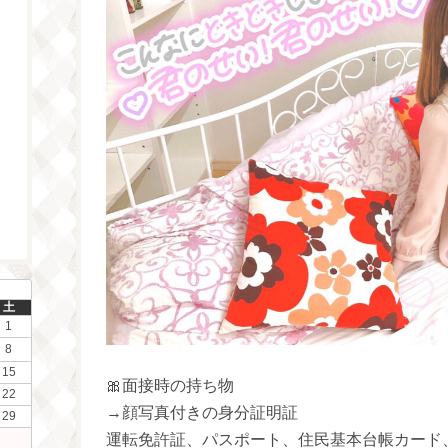
土
1
8
15
🎀面接時の持ち物
22
→顔写真付きの身分証明証
29
運転免許証、パスポート、住民基本台帳カード