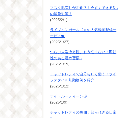
マスク肌荒れが悪化？！今すぐできる3
の緊急対策！
(2025/2/1)
ライブインガールズ👧の人気動画配信サ
ービス👑
(2025/1/27)
つらい末端冷え性、もう悩まない！即効
性のある温め習慣5
(2025/1/19)
チャットレディで自分らしく働く！ライ
フスタイル別勤務例を紹介
(2025/1/12)
ナイトルーティーン🌙
(2025/1/9)
チャットレディの裏側：知られざる日常