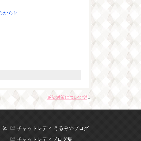
らから✨
感染対策について💡
»
・体
チャットレディ うるみのブログ
チャットレディブログ集