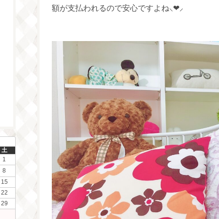
額が支払われるので安心ですよね⸜❤︎⸝‍
土
1
8
15
22
29