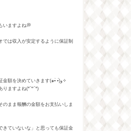
いますよね💭
オでは収入が安定するように保証制
就業時間、時間帯などを面談で決めて月々の保証金額を決めていきます(๑•̀ •́)و✧
すよね(*´꒳`*)
そのまま報酬の金額をお支払いしま
できていないな」と思っても保証金