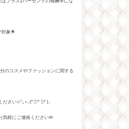
方はプラス2パーセントの報酬率にな
対象🌟
000円分のコスメやファッションに関する
｡⋆⸜(* ॑꒳ ॑* )⸝
お気軽にご連絡ください✉