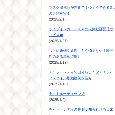
マスク肌荒れが悪化？！今すぐできる3
の緊急対策！
(2025/2/1)
ライブインガールズ👧の人気動画配信サ
ービス👑
(2025/1/27)
つらい末端冷え性、もう悩まない！即効
性のある温め習慣5
(2025/1/19)
チャットレディで自分らしく働く！ライ
フスタイル別勤務例を紹介
(2025/1/12)
ナイトルーティーン🌙
(2025/1/9)
チャットレディの裏側：知られざる日常