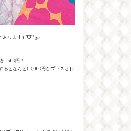
その他にも専業・副業問わず充実したボーナスがあります٩(ˊᗜˋ*)و♪
,500円！
るとなんと60,000円がプラスされ