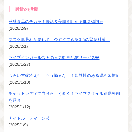
最近の投稿
発酵食品のチカラ！腸活＆美肌を叶える健康習慣✨
(2025/2/9)
マスク肌荒れが悪化？！今すぐできる3つの緊急対策！
(2025/2/1)
ライブインガールズ👧の人気動画配信サービス👑
(2025/1/27)
つらい末端冷え性、もう悩まない！即効性のある温め習慣5
(2025/1/19)
チャットレディで自分らしく働く！ライフスタイル別勤務例
を紹介
(2025/1/12)
ナイトルーティーン🌙
(2025/1/9)