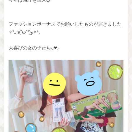
今年は時計を購入⌚
ファッションボーナスでお願いしたものが届きました
✧*｡٩(ˊωˋ*)و✧*｡
大喜びの女の子たち⸜❤︎⸝‍