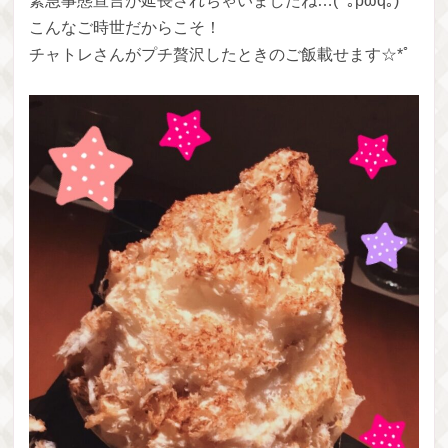
緊急事態宣言が延長されちゃいましたね…( ´｡pωq｡)
こんなご時世だからこそ！
チャトレさんがプチ贅沢したときのご飯載せます☆*ﾟ