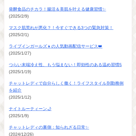
発酵食品のチカラ！腸活＆美肌を叶える健康習慣✨
(2025/2/9)
マスク肌荒れが悪化？！今すぐできる3つの緊急対策！
(2025/2/1)
ライブインガールズ👧の人気動画配信サービス👑
(2025/1/27)
つらい末端冷え性、もう悩まない！即効性のある温め習慣5
(2025/1/19)
チャットレディで自分らしく働く！ライフスタイル別勤務例
を紹介
(2025/1/12)
ナイトルーティーン🌙
(2025/1/9)
チャットレディの裏側：知られざる日常✨
(2024/12/26)