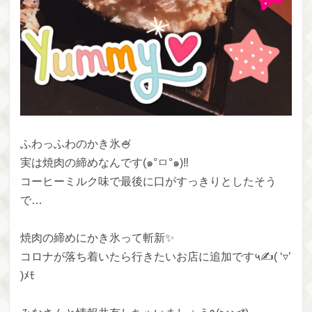
ふわっふわのかき氷🍧
実は焼肉の締めなんです(๑°ㅁ°๑)‼
コーヒーミルク味で最後に口がすっきりとしたそう
で…
焼肉の締めにかき氷って斬新✨
コロナが落ち着いたら行きたいお店に追加です५✍( ‘▿’
)ﾒﾓ