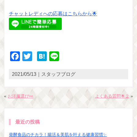
チャットレディへの応募はこちらから🌟
Facebook
Twitter
Hatena
Line
2021/05/13｜スタッフブログ
«
お洋服選び👀
よくある質問🌟２
»
最近の投稿
発酵食品のチカラ！腸活＆美肌を叶える健康習慣✨