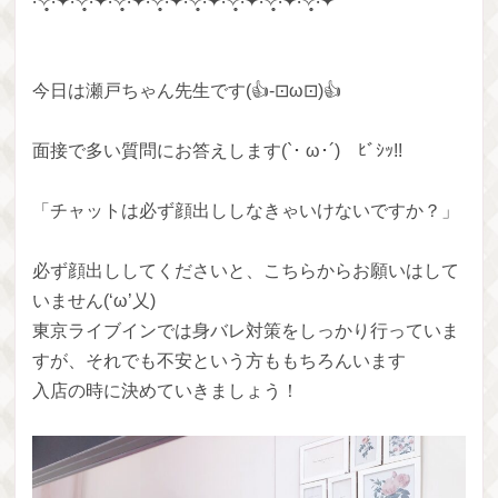
‧✧̣̥̇‧✦‧✧̣̥̇‧✦‧✧̣̥̇‧✦‧✧̣̥̇‧✦‧✧̣̥̇‧✦‧✧̣̥̇‧✦‧✧̣̥̇‧✦‧✧̣̥̇‧✦
今日は瀬戸ちゃん先生です(👍-⊡ω⊡)👍
面接で多い質問にお答えします(`･ ω･´)ゞﾋﾞｼｯ!!
「チャットは必ず顔出ししなきゃいけないですか？」
必ず顔出ししてくださいと、こちらからお願いはして
いません(‘ω’乂)
東京ライブインでは身バレ対策をしっかり行っていま
すが、それでも不安という方ももちろんいます
入店の時に決めていきましょう！