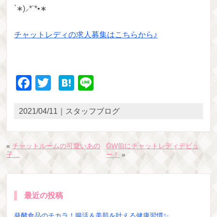
`∗)⸝*¨*•∗
チャットレディの求人募集はこちらから♪
Facebook
Twitter
Hatena
Line
2021/04/11｜スタッフブログ
«
チャットルームの可愛いあの
GW前にチャットレディデビュ
子…
ー！
»
最近の投稿
発酵食品のチカラ！腸活＆美肌を叶える健康習慣✨