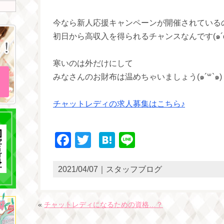
今なら新人応援キャンペーンが開催されている
初日から高収入を得られるチャンスなんです(๑´ω`
寒いのは外だけにして
みなさんのお財布は温めちゃいましょう(๑´꒳`๑)
チャットレディの求人募集はこちら♪
Facebook
Twitter
Hatena
Line
2021/04/07｜スタッフブログ
«
チャットレディになるための資格…？