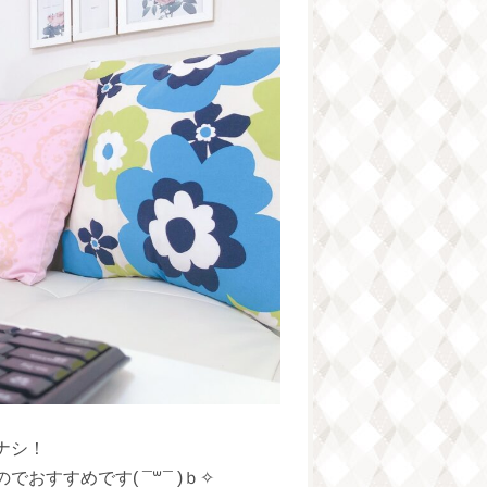
ナシ！
すすめです( ¯꒳¯ )ｂ✧