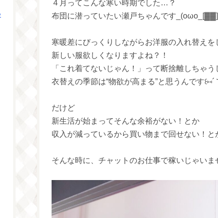
４月ってこんな寒い時期でした…？
つ
布団に潜っていたい瀬戸ちゃんです_(oωo_[▓▓]
寒暖差にびっくりしながらお洋服の入れ替えを
新しい服欲しくなりますよね？！
「これ着てないじゃん！」って断捨離しちゃう
衣替えの季節は“物欲が高まる”と思うんです꒰⑅´ ˘ `⑅꒱ 
だけど
新生活が始まってそんな余裕がない！とか
収入が減っているから買い物まで回せない！とか…
そんな時に、チャットのお仕事で稼いじゃいま