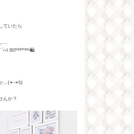
していたら
し…
ꕤꑄᴴᴼᴾᴾᴵᴺᴳ🛍
(⚭-⚭ს)
せんか？