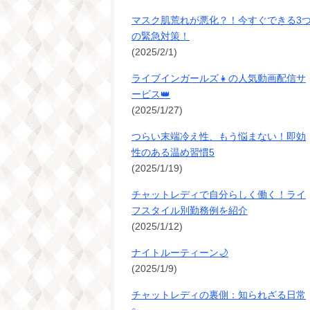
マスク肌荒れが悪化？！今すぐできる3
の緊急対策！
(2025/2/1)
ライブインガールズ👧の人気動画配信サ
ービス👑
(2025/1/27)
つらい末端冷え性、もう悩まない！即効
性のある温め習慣5
(2025/1/19)
チャットレディで自分らしく働く！ライ
フスタイル別勤務例を紹介
(2025/1/12)
ナイトルーティーン🌙
(2025/1/9)
チャットレディの裏側：知られざる日常