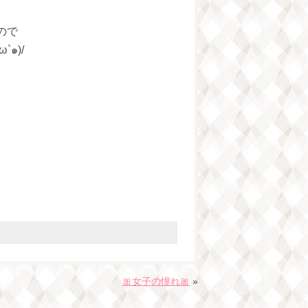
ので
๑)/
🎀女子の憧れ🎀
»