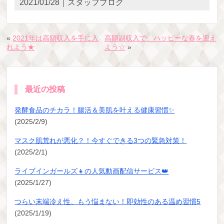
2021/01/28｜スタッフブログ
«
2021年は高額収入を手に入
高額副収入で、ハッピーな春を迎え
れよう★
よう☆
»
最近の投稿
発酵食品のチカラ！腸活＆美肌を叶える健康習慣✨
(2025/2/9)
マスク肌荒れが悪化？！今すぐできる3つの緊急対策！
(2025/2/1)
ライブインガールズ👧の人気動画配信サービス👑
(2025/1/27)
つらい末端冷え性、もう悩まない！即効性のある温め習慣5
(2025/1/19)