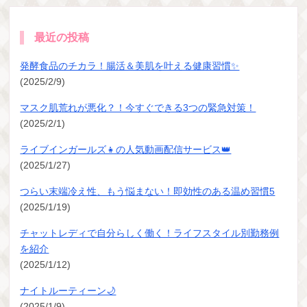
最近の投稿
発酵食品のチカラ！腸活＆美肌を叶える健康習慣✨
(2025/2/9)
マスク肌荒れが悪化？！今すぐできる3つの緊急対策！
(2025/2/1)
ライブインガールズ👧の人気動画配信サービス👑
(2025/1/27)
つらい末端冷え性、もう悩まない！即効性のある温め習慣5
(2025/1/19)
チャットレディで自分らしく働く！ライフスタイル別勤務例
を紹介
(2025/1/12)
ナイトルーティーン🌙
(2025/1/9)