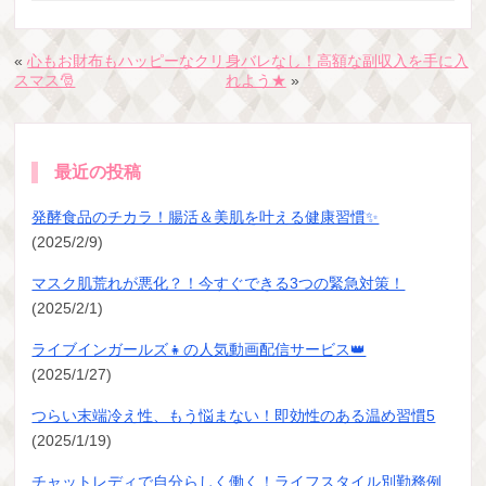
«
心もお財布もハッピーなクリ
身バレなし！高額な副収入を手に入
スマス🎅
れよう★
»
最近の投稿
発酵食品のチカラ！腸活＆美肌を叶える健康習慣✨
(2025/2/9)
マスク肌荒れが悪化？！今すぐできる3つの緊急対策！
(2025/2/1)
ライブインガールズ👧の人気動画配信サービス👑
(2025/1/27)
つらい末端冷え性、もう悩まない！即効性のある温め習慣5
(2025/1/19)
チャットレディで自分らしく働く！ライフスタイル別勤務例