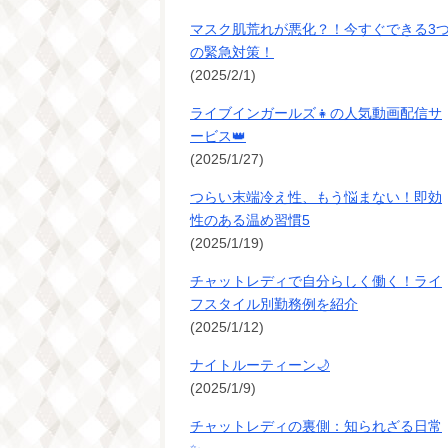
マスク肌荒れが悪化？！今すぐできる3
の緊急対策！
(2025/2/1)
ライブインガールズ👧の人気動画配信サ
ービス👑
(2025/1/27)
つらい末端冷え性、もう悩まない！即効
性のある温め習慣5
(2025/1/19)
チャットレディで自分らしく働く！ライ
フスタイル別勤務例を紹介
(2025/1/12)
ナイトルーティーン🌙
(2025/1/9)
チャットレディの裏側：知られざる日常