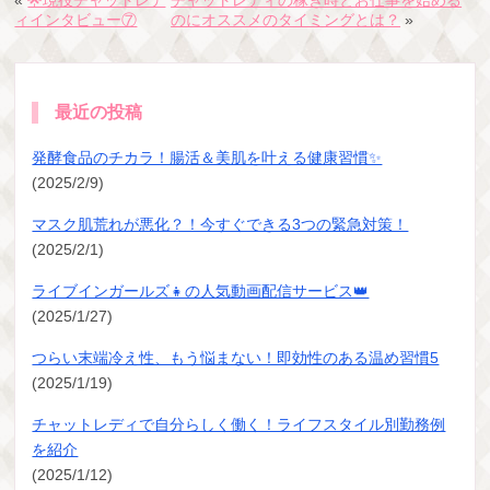
ィインタビュー⑦
のにオススメのタイミングとは？
»
最近の投稿
発酵食品のチカラ！腸活＆美肌を叶える健康習慣✨
(2025/2/9)
マスク肌荒れが悪化？！今すぐできる3つの緊急対策！
(2025/2/1)
ライブインガールズ👧の人気動画配信サービス👑
(2025/1/27)
つらい末端冷え性、もう悩まない！即効性のある温め習慣5
(2025/1/19)
チャットレディで自分らしく働く！ライフスタイル別勤務例
を紹介
(2025/1/12)