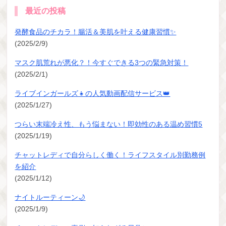
最近の投稿
発酵食品のチカラ！腸活＆美肌を叶える健康習慣✨
(2025/2/9)
マスク肌荒れが悪化？！今すぐできる3つの緊急対策！
(2025/2/1)
ライブインガールズ👧の人気動画配信サービス👑
(2025/1/27)
つらい末端冷え性、もう悩まない！即効性のある温め習慣5
(2025/1/19)
チャットレディで自分らしく働く！ライフスタイル別勤務例
を紹介
(2025/1/12)
ナイトルーティーン🌙
(2025/1/9)