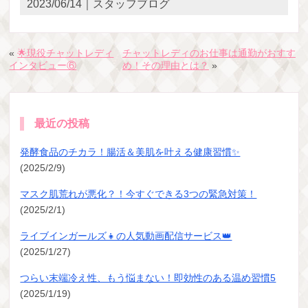
2023/06/14｜スタッフブログ
«
🌟現役チャットレディ
チャットレディのお仕事は通勤がおすす
インタビュー⑥
め！その理由とは？
»
最近の投稿
発酵食品のチカラ！腸活＆美肌を叶える健康習慣✨
(2025/2/9)
マスク肌荒れが悪化？！今すぐできる3つの緊急対策！
(2025/2/1)
ライブインガールズ👧の人気動画配信サービス👑
(2025/1/27)
つらい末端冷え性、もう悩まない！即効性のある温め習慣5
(2025/1/19)