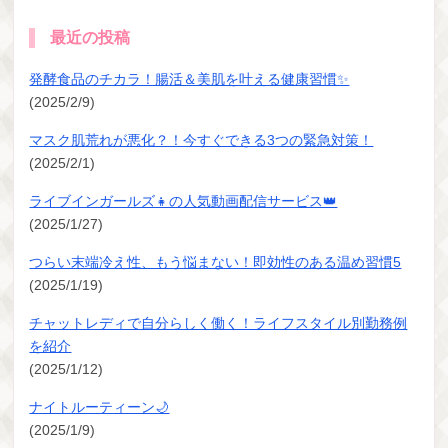
最近の投稿
発酵食品のチカラ！腸活＆美肌を叶える健康習慣✨
(2025/2/9)
マスク肌荒れが悪化？！今すぐできる3つの緊急対策！
(2025/2/1)
ライブインガールズ👧の人気動画配信サービス👑
(2025/1/27)
つらい末端冷え性、もう悩まない！即効性のある温め習慣5
(2025/1/19)
チャットレディで自分らしく働く！ライフスタイル別勤務例
を紹介
(2025/1/12)
ナイトルーティーン🌙
(2025/1/9)