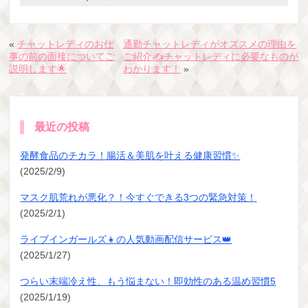
«
チャットレディのお仕
通勤チャットレディがオススメの理由を
事の前の面接についてご
ご紹介✍️チャットレディに必要なものが
説明します🌟
わかります！
»
最近の投稿
発酵食品のチカラ！腸活＆美肌を叶える健康習慣✨
(2025/2/9)
マスク肌荒れが悪化？！今すぐできる3つの緊急対策！
(2025/2/1)
ライブインガールズ👧の人気動画配信サービス👑
(2025/1/27)
つらい末端冷え性、もう悩まない！即効性のある温め習慣5
(2025/1/19)