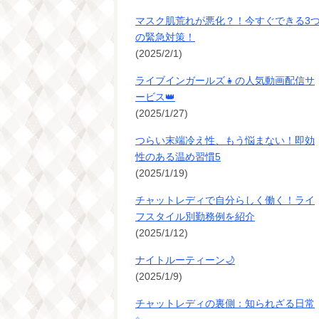
マスク肌荒れが悪化？！今すぐできる3
の緊急対策！
(2025/2/1)
ライブインガールズ👧の人気動画配信サ
ービス👑
(2025/1/27)
つらい末端冷え性、もう悩まない！即効
性のある温め習慣5
(2025/1/19)
チャットレディで自分らしく働く！ライ
フスタイル別勤務例を紹介
(2025/1/12)
ナイトルーティーン🌙
(2025/1/9)
チャットレディの裏側：知られざる日常