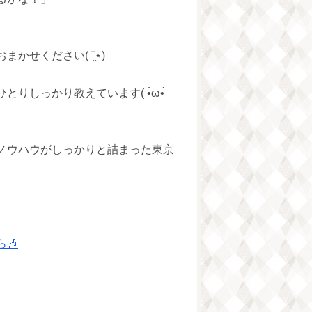
せください( ¨̮⋆)
とりしっかり教えています( •̀ω•́
ノウハウがしっかりと詰まった東京
🎶