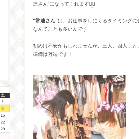
連さん”になってくれますꪔ̤̮‪♡
“常連さん”
は、お仕事をしにくるタイミングに
なんてことも多いんです！
初めは不安かもしれませんが、三人、四人…と
準備は万端です！
土
1
8
15
22
29