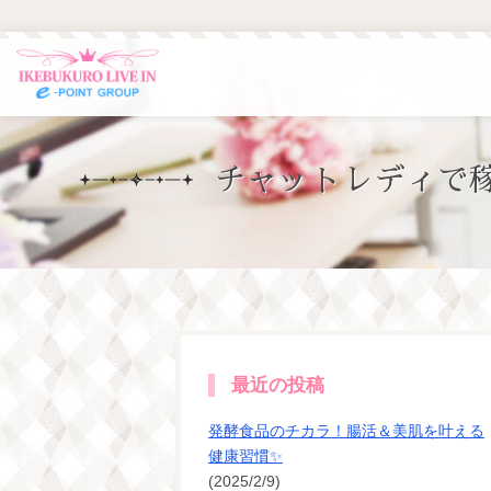
チャットレディで
最近の投稿
発酵食品のチカラ！腸活＆美肌を叶える
健康習慣✨
(2025/2/9)