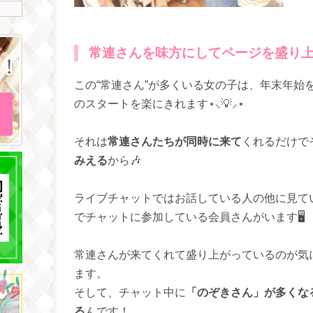
常連さんを味方にしてページを盛り
この“常連さん”が多くいる女の子は、年末年始
のスタートを楽にきれます⋆⸜💡⸝⋆
それは
常連さんたちが同時に来て
くれるだけで
みえる
から🎶
ライブチャットではお話している人の他に見て
でチャットに参加している会員さんがいます🖥
常連さんが来てくれて盛り上がっているのが気
ます。
そして、チャット中に
「のぞきさん」が多くな
る
んです！