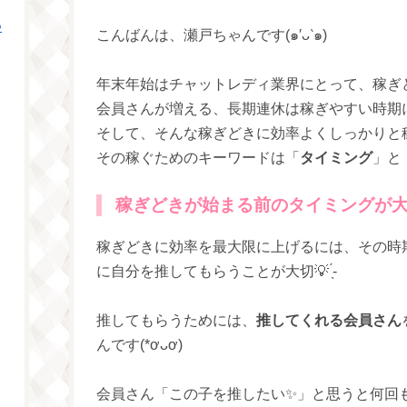
つ
こんばんは、瀬戸ちゃんです(๑′ᴗ‵๑)
年末年始はチャットレディ業界にとって、稼ぎど
会員さんが増える、長期連休は稼ぎやすい時期
そして、そんな稼ぎどきに効率よくしっかりと
その稼ぐためのキーワードは「
タイミング
」と
稼ぎどきが始まる前のタイミングが
稼ぎどきに効率を最大限に上げるには、その時
に自分を推してもらうことが大切💡 ̖́-
推してもらうためには、
推してくれる会員さん
んです(*ơᴗơ)
会員さん「この子を推したい✨」と思うと何回