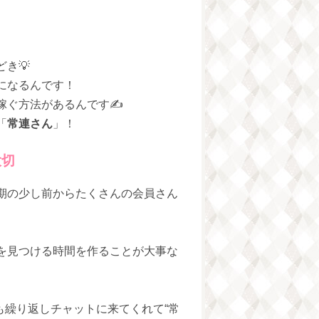
き💡
になるんです！
稼ぐ方法があるんです✍️
「
常連さん
」！
大切
期の少し前からたくさんの会員さん
を見つける時間を作ることが大事な
も繰り返しチャットに来てくれて“常