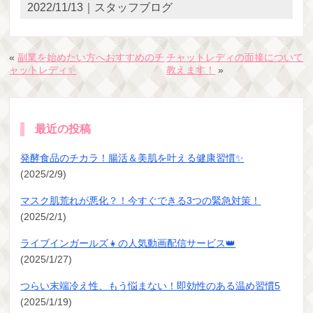
2022/11/13｜スタッフブログ
«
副業を始めたい方へおすすめのチ
チャットレディの面接について
ャットレディ✨
教えます！
»
最近の投稿
発酵食品のチカラ！腸活＆美肌を叶える健康習慣✨
(2025/2/9)
マスク肌荒れが悪化？！今すぐできる3つの緊急対策！
(2025/2/1)
ライブインガールズ👧の人気動画配信サービス👑
(2025/1/27)
つらい末端冷え性、もう悩まない！即効性のある温め習慣5
(2025/1/19)