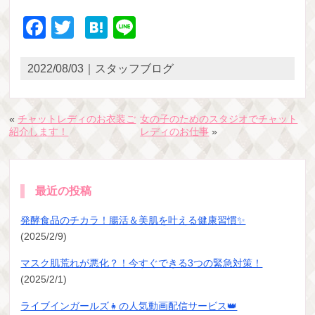
Facebook
Twitter
Hatena
Line
2022/08/03｜スタッフブログ
«
チャットレディのお衣装ご
女の子のためのスタジオでチャット
紹介します！
レディのお仕事
»
最近の投稿
発酵食品のチカラ！腸活＆美肌を叶える健康習慣✨
(2025/2/9)
マスク肌荒れが悪化？！今すぐできる3つの緊急対策！
(2025/2/1)
ライブインガールズ👧の人気動画配信サービス👑