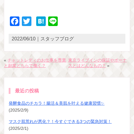
Facebook
Twitter
Hatena
Line
2022/06/10｜スタッフブログ
«
チャットレディのお仕事を専業
東京ライブインの保証やボーナ
と副業どちらで働く？
スとはどんなもの？
»
最近の投稿
発酵食品のチカラ！腸活＆美肌を叶える健康習慣✨
(2025/2/9)
マスク肌荒れが悪化？！今すぐできる3つの緊急対策！
(2025/2/1)