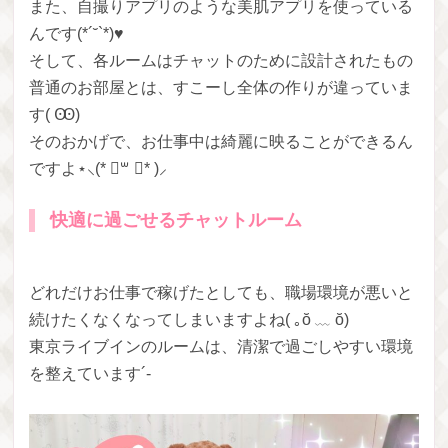
また、自撮りアプリのような美肌アプリを使っている
んです(*´˘`*)♥
そして、各ルームはチャットのために設計されたもの
普通のお部屋とは、すこーし全体の作りが違っていま
す( Ꙭ)
そのおかげで、お仕事中は綺麗に映ることができるん
ですよ⋆⸜(* ॑꒳ ॑* )⸝
快適に過ごせるチャットルーム
どれだけお仕事で稼げたとしても、職場環境が悪いと
続けたくなくなってしまいますよね( ｡ŏ ﹏ ŏ)
東京ライブインのルームは、清潔で過ごしやすい環境
を整えています´-