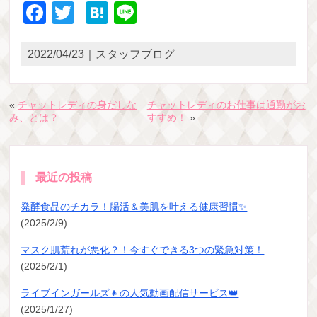
Facebook
Twitter
Hatena
Line
2022/04/23｜スタッフブログ
«
チャットレディの身だしな
チャットレディのお仕事は通勤がお
み、とは？
すすめ！
»
最近の投稿
発酵食品のチカラ！腸活＆美肌を叶える健康習慣✨
(2025/2/9)
マスク肌荒れが悪化？！今すぐできる3つの緊急対策！
(2025/2/1)
ライブインガールズ👧の人気動画配信サービス👑
(2025/1/27)