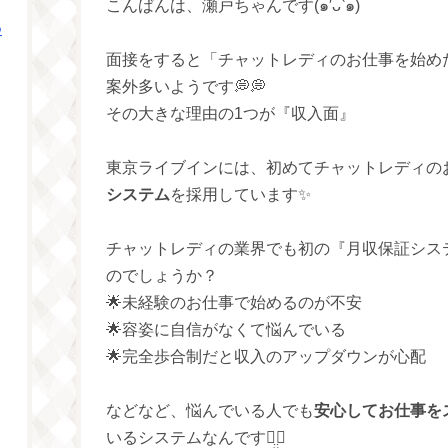
こんばんは、瀬戸ちゃんです(๑′ᴗ‵๑)
つ
面接をすると「チャットレディのお仕事を始め
案外多いようです💭💭
その大きな理由の1つが『収入面』
東京ライブインには、初めてチャットレディの
システム
を採用しています✨
チャットレディの業界でも初の『月収保証シス
のでしょうか？
🌟未経験のお仕事で始めるのが不安
🌟容姿に自信がなくて悩んでいる
🌟完全歩合制だと収入のアップダウンが心配
などなど、悩んでいる人でも
安心してお仕事を
いるシステムなんですꪔ̤̮‪♡