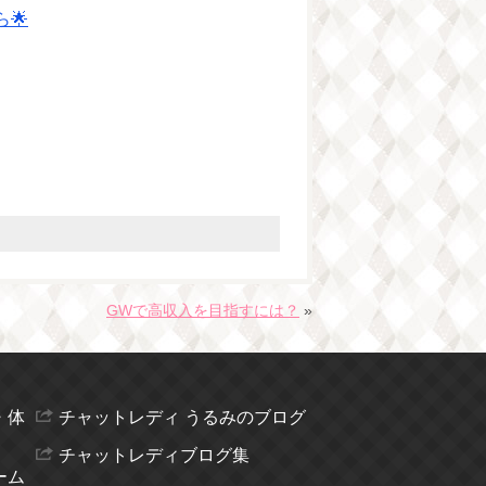
🌟
GWで高収入を目指すには？
»
・体
チャットレディ うるみのブログ
チャットレディブログ集
ーム