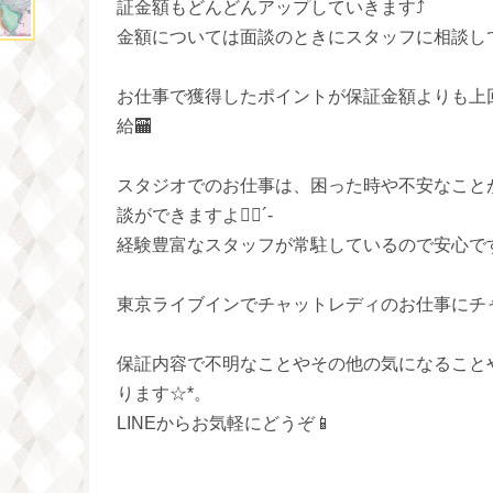
証金額もどんどんアップしていきます⤴️
金額については面談のときにスタッフに相談してみ
お仕事で獲得したポイントが保証金額よりも上
給🏧
スタジオでのお仕事は、困った時や不安なこと
談ができますよ👌🏻´-
経験豊富なスタッフが常駐しているので安心です(*ˊ
東京ライブインでチャットレディのお仕事にチ
保証内容で不明なことやその他の気になること
ります☆*。
LINEからお気軽にどうぞ📱