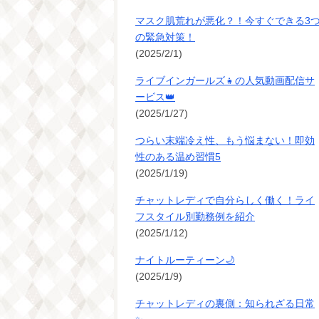
マスク肌荒れが悪化？！今すぐできる3
の緊急対策！
(2025/2/1)
ライブインガールズ👧の人気動画配信サ
ービス👑
(2025/1/27)
つらい末端冷え性、もう悩まない！即効
性のある温め習慣5
(2025/1/19)
チャットレディで自分らしく働く！ライ
フスタイル別勤務例を紹介
(2025/1/12)
ナイトルーティーン🌙
(2025/1/9)
チャットレディの裏側：知られざる日常