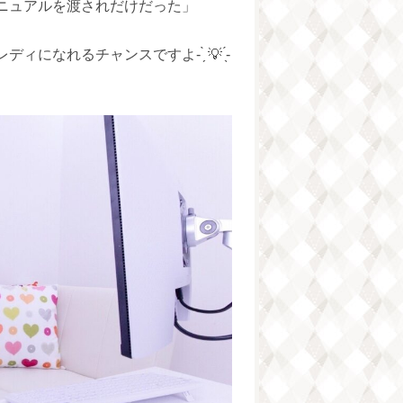
ニュアルを渡されだけだった」
れるチャンスですよ- ̗̀ 💡 ̖́-