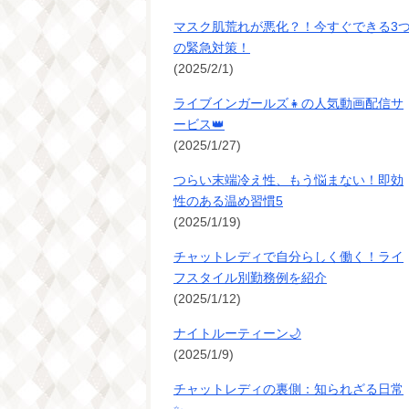
マスク肌荒れが悪化？！今すぐできる3
の緊急対策！
(2025/2/1)
ライブインガールズ👧の人気動画配信サ
ービス👑
(2025/1/27)
つらい末端冷え性、もう悩まない！即効
性のある温め習慣5
(2025/1/19)
チャットレディで自分らしく働く！ライ
フスタイル別勤務例を紹介
(2025/1/12)
ナイトルーティーン🌙
(2025/1/9)
チャットレディの裏側：知られざる日常