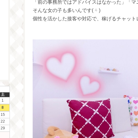
「前の事務所ではアドバイスはなかった」「マ
そんな女の子も多いんです‪( ⍨ )‬
個性を活かした接客や対応で、稼げるチャットレディにな
土
1
8
15
22
29