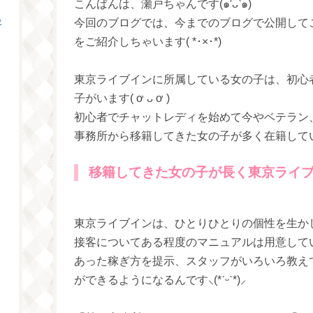
こんばんは、瀬戸ちゃんです(๑′ᴗ‵๑)
つ
今回のブログでは、今までのブログで公開して
をご紹介しちゃいます( *･×･*)
東京ライブインに所属している女の子は、初心
子がいます( ơ ᴗ ơ )
初心者でチャットレディを始めて今やベテラン
事務所から移籍してきた女の子が多く在籍しているんです‪‪ꪔ̤
移籍してきた女の子が長く東京ライ
東京ライブインは、ひとりひとりの個性を生か
接客についてある程度のマニュアルは用意して
あった稼ぎ方を提示、スタッフがいろいろ教え
ができるようになるんです‪⸜(*ˊᵕˋ*)⸝‬