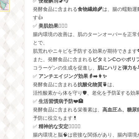
✅
便秘解消🚽💨
発酵食品に含まれる
食物繊維🌾
は、腸の蠕動運
す👍
✅
美肌効果💆‍♀️✨
腸内環境の改善は、肌のターンオーバーを正常
とで、
肌荒れやニキビを予防する効果が期待できます
また、発酵食品に含まれる
ビタミンC🍊
や
ポリ
コラーゲンの生成を促進し、
肌にハリと弾力を与
✅
アンチエイジング効果👵➡️👩✨
発酵食品に含まれる
抗酸化物質🍵
は、
活性酸素から体を守り🛡️、老化を予防⏳する効
✅
生活習慣病予防❤️🏥
発酵食品に含まれる栄養素は、
高血圧⚠️、糖尿
予防に役立ちます💊
✅
精神的な安定🧘‍♂️💆‍♀️
腸内環境と脳🧠は密接な関係があり、腸内環境