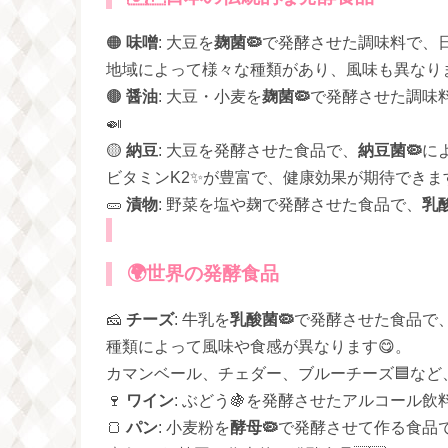
🟠
味噌
: 大豆を
麹菌🦠
で発酵させた調味料で、日
地域によって様々な種類があり、風味も異なりま
🟤
醤油
: 大豆・小麦を
麹菌🦠
で発酵させた調味
🍛
🟡
納豆
: 大豆を発酵させた食品で、
納豆菌🦠
に
ビタミンK2✨が豊富で、健康効果が期待できま
🥒
漬物
: 野菜を塩や麹で発酵させた食品で、
乳酸
🌍
世界の発酵食品
🧀
チーズ
: 牛乳を
乳酸菌🦠
で発酵させた食品で
種類によって風味や食感が異なります😋。
カマンベール、チェダー、ブルーチーズ🟦など
🍷
ワイン
: ぶどう🍇を発酵させたアルコール飲
🍞
パン
: 小麦粉を
酵母🦠
で発酵させて作る食品