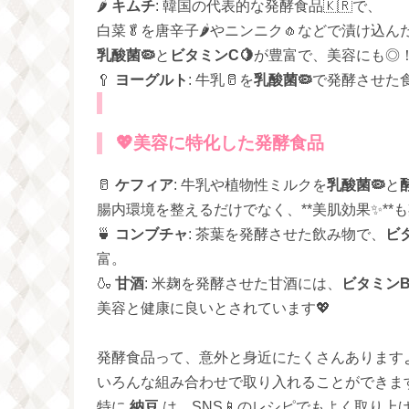
🌶️
キムチ
: 韓国の代表的な発酵食品🇰🇷で、
白菜🥬を唐辛子🌶️やニンニク🧄などで漬け込ん
乳酸菌🦠
と
ビタミンC🍋
が豊富で、美容にも◎
🥄
ヨーグルト
: 牛乳🥛を
乳酸菌🦠
で発酵させた
💖
美容に特化した発酵食品
🥛
ケフィア
: 牛乳や植物性ミルクを
乳酸菌🦠
と
腸内環境を整えるだけでなく、**美肌効果✨**も期待
🍵
コンブチャ
: 茶葉を発酵させた飲み物で、
ビタ
富。
🍶
甘酒
: 米麹を発酵させた甘酒には、
ビタミン
美容と健康に良いとされています💖
発酵食品って、意外と身近にたくさんあります
いろんな組み合わせで取り入れることができます
特に
納豆
は、SNS📱のレシピでもよく取り上