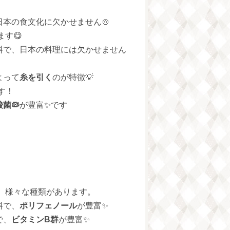
本の食文化に欠かせません🍲
す😋
料で、日本の料理には欠かせません
よって
糸を引く
のが特徴💡
す！
菌🦠
が豊富✨です
、
、様々な種類があります。
料で、
ポリフェノール
が豊富✨
で、
ビタミンB群
が豊富✨