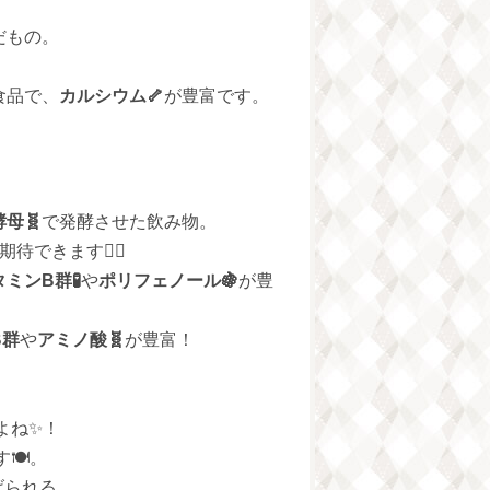
だもの。
！
食品で、
カルシウム🦴
が豊富です。
酵母🧬
で発酵させた飲み物。
できます💆‍♀️
ミンB群🧪
や
ポリフェノール🍇
が豊
B群
や
アミノ酸🧬
が豊富！
よね✨！
️。
げられる