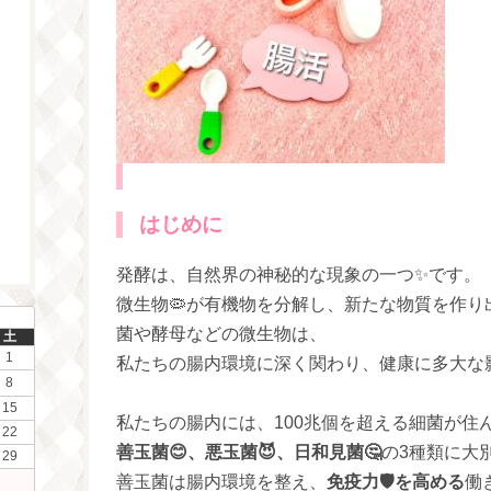
はじめに
発酵は、自然界の神秘的な現象の一つ✨です。
微生物🦠が有機物を分解し、新たな物質を作
菌や酵母などの微生物は、
土
1
私たちの腸内環境に深く関わり、健康に多大な影
8
15
私たちの腸内には、100兆個を超える細菌が住
22
善玉菌😊、悪玉菌😈、日和見菌🤔
の3種類に大
29
善玉菌は腸内環境を整え、
免疫力🛡️を高める
働