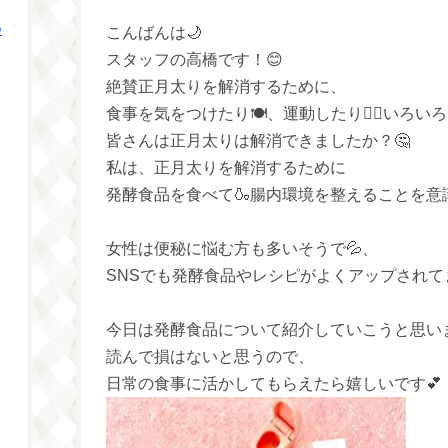
つ
こんばんは🌙
スタッフの高橋です！😊
絶賛正月太りを解消するために、
食事を気をつけたり🍽️、運動したり🏃‍♀️いろ
皆さんは正月太りは解消できましたか？🤔
私は、正月太りを解消するために
発酵食品を食べて🍶腸内環境を整えることを意
女性は便秘に悩む方も多いそうで💦、
SNSでも発酵食品やレシピがよくアップされてます
今日は発酵食品について紹介していこうと思いま
読んで損はないと思うので、
日常の食事に活かしてもらえたら嬉しいです💕