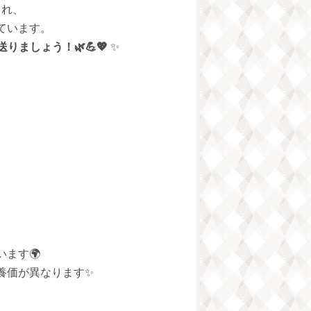
され、
ています。
ましょう！🌿💪💖
✨
ます🌍
養価が異なります✨