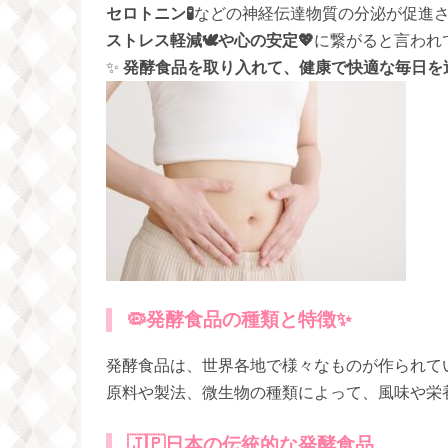
セロトニン🧪
などの神経伝達物質の分泌が促進
ストレス軽減🕊️や心の安定💖
に繋がると言われ
✨
発酵食品を取り入れて、健康で快適な毎日を送り
🦠発酵食品の種類と特徴✨
発酵食品は、世界各地で様々なものが作られてい
原料や製法、微生物の種類によって、風味や栄
🇯🇵
日本の伝統的な発酵食品