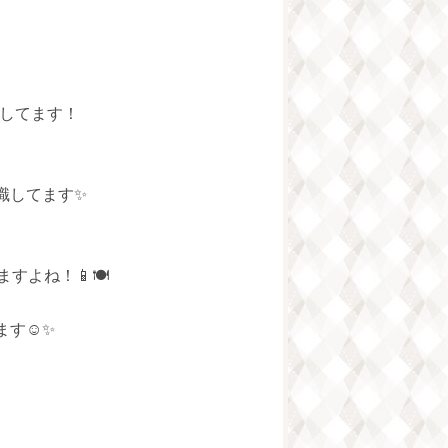
いろしてます！
識してます✨
よね！📱🍽️
す☺️✨