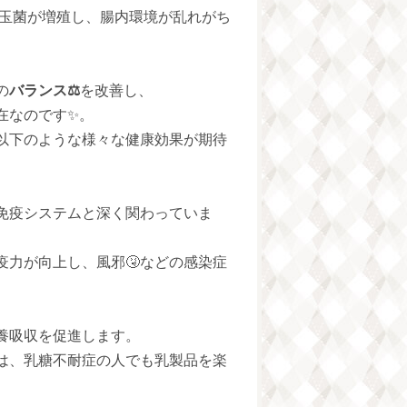
、悪玉菌が増殖し、腸内環境が乱れがち
の
バランス⚖️
を改善し、
在なのです✨。
以下のような様々な健康効果が期待
の免疫システムと深く関わっていま
疫力が向上し、風邪🤧などの感染症
養吸収を促進します。
は、乳糖不耐症の人でも乳製品を楽