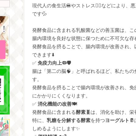
現代人の食生活🍔やストレス😵‍💫などにより
です💦
発酵食品に含まれる乳酸菌などの善玉菌は、こ
腸内環境を良好な状態に保つために不可欠な存
発酵食品を摂ることで、腸内環境が改善され、
できます⬇️
✅
免疫力向上🦠🛡️
腸は「第二の脳🧠」と呼ばれるほど、私たち
す。
発酵食品を摂ることで腸内環境が改善され、免
にかかりにくくなります。
✅
消化機能の改善🍽️
発酵食品に含まれる
酵素🧬
は、消化を助け、栄
特に、
乳糖を分解する酵素
を持つ
ヨーグルト🥛
しめるようにします✨