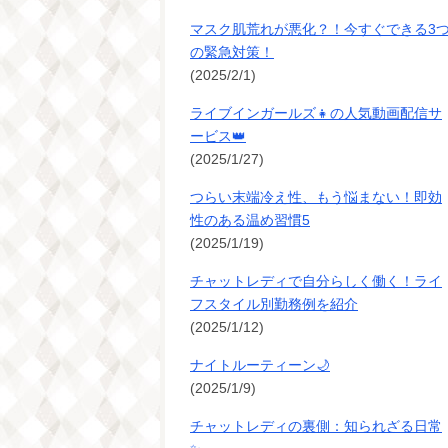
マスク肌荒れが悪化？！今すぐできる3
の緊急対策！
(2025/2/1)
ライブインガールズ👧の人気動画配信サ
ービス👑
(2025/1/27)
つらい末端冷え性、もう悩まない！即効
性のある温め習慣5
(2025/1/19)
チャットレディで自分らしく働く！ライ
フスタイル別勤務例を紹介
(2025/1/12)
ナイトルーティーン🌙
(2025/1/9)
チャットレディの裏側：知られざる日常