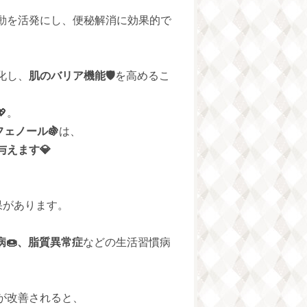
動を活発にし、便秘解消に効果的で
化し、
肌のバリア機能🛡️
を高めるこ
。
フェノール🍇
は、
えます💎
果があります。
病🍩、脂質異常症
などの生活習慣病
が改善されると、